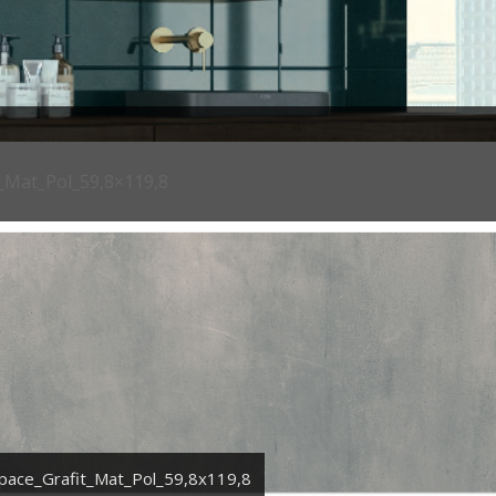
_Mat_Pol_59,8×119,8
pace_Grafit_Mat_Pol_59,8x119,8