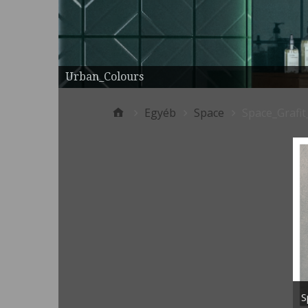
Urban_Colours
Egyéb
Space
Space_Grafit
S