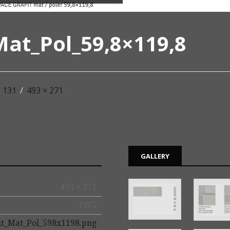
Mat_Pol_59,8×119,8
 131
/
493 × 271
GALLERY
493 × 271
PNG
it_Mat_Pol_598x1198.png