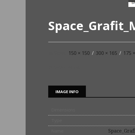
Space_Grafit_
Sizes:
150 × 150
/
300 × 165
/
175 ×
2020-09-04
IMAGE INFO
Dimensions
Type
Name
Space_Graf