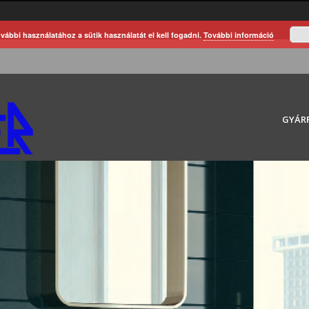
vábbi használatához a sütik használatát el kell fogadni.
További információ
GYÁR