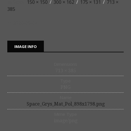
Sizes:
150 × 150
/
300 × 162
/
175 × 131
/
713 ×
385
2020-09-04
IMAGE INFO
Dimensions
713 × 385
Type
PNG
Name
Space_Grys_Mat_Pol_898x1798.png
Mime Type
image/png