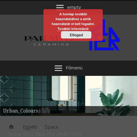
empty
A honlap további
használatához a sütik
használatát el kell fogadni.
További információ
Elfogad
Főmenü
Urban_Colours
Egyéb
Space
Space_Grys_Mat_Pol_89,8×179,8