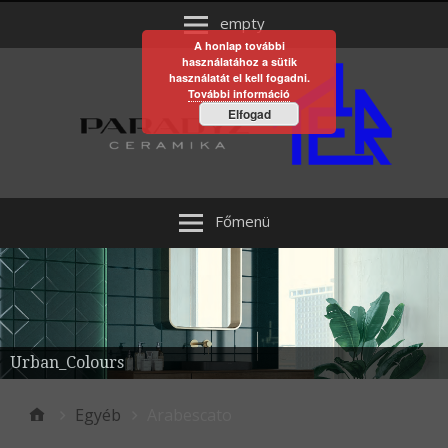
empty
A honlap további
használatához a sütik
használatát el kell fogadni.
További információ
Elfogad
Főmenü
Urban_Colours
Egyéb
Arabescato