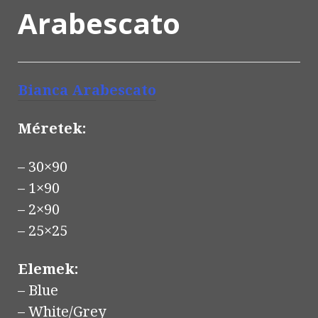
Arabescato
Bianca
Arabescato
Méretek:
– 30×90
– 1×90
– 2×90
– 25×25
Elemek:
– Blue
– White/Grey