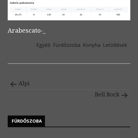
Arabescato-_
Posted in
Egyéb
,
Fürdőszoba
,
Konyha
,
Letöltések
Alpi
Bell Rock
FÜRDŐSZOBA