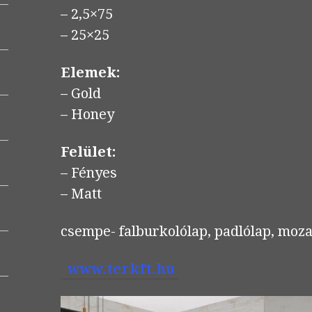
– 2,5×75
– 25×25
Elemek:
– Gold
– Honey
Felület:
– Fényes
– Matt
csempe- falburkolólap, padlólap, mozai
www.terkft.hu