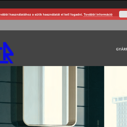
vábbi használatához a sütik használatát el kell fogadni.
További információ
GYÁR