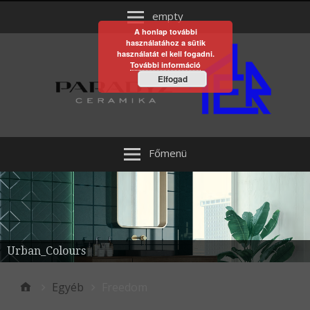
empty
A honlap további
használatához a sütik
használatát el kell fogadni.
További információ
Elfogad
Főmenü
Urban_Colours
Egyéb
Freedom