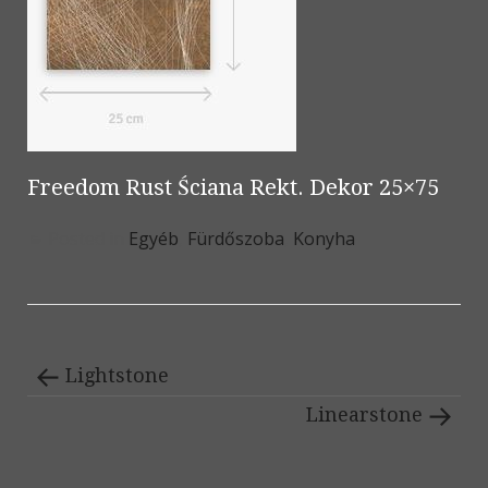
Freedom Rust Ściana Rekt. Dekor 25×75
Posted in
Egyéb
,
Fürdőszoba
,
Konyha
Lightstone
Linearstone