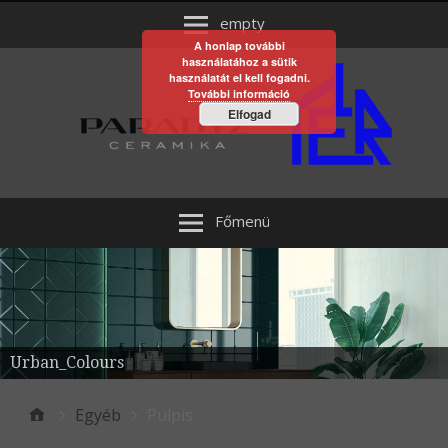
empty
A honlap további
használatához a sütik
használatát el kell fogadni.
További információ
Elfogad
Főmenü
Urban_Colours
Egyéb
Pulpis