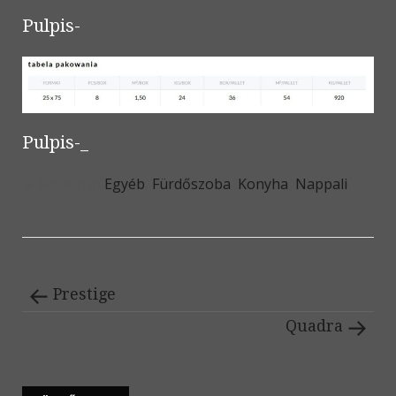
Pulpis-
Pulpis-_
Posted in
Egyéb
,
Fürdőszoba
,
Konyha
,
Nappali
Prestige
Quadra