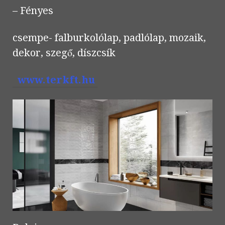
– Fényes
csempe- falburkolólap, padlólap, mozaik,
dekor, szegő, díszcsík
www.terkft.hu