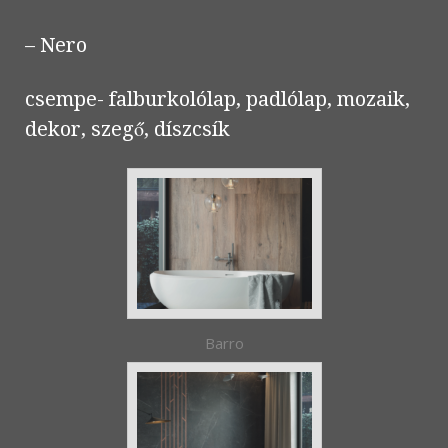
– Nero
csempe- falburkolólap, padlólap, mozaik,
dekor, szegő, díszcsík
Barro