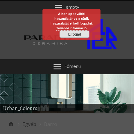
empty
A honlap további
használatához a sütik
használatát el kell fogadni.
További információ
Elfogad
Főmenü
Urban_Colours
Egyéb
Barro