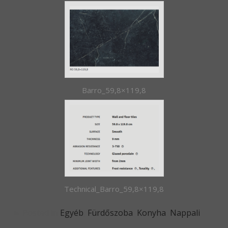
Barro_59,8×119,8
Technical_Barro_59,8×119,8
Posted in
Egyéb
,
Fürdőszoba
,
Konyha
,
Nappali