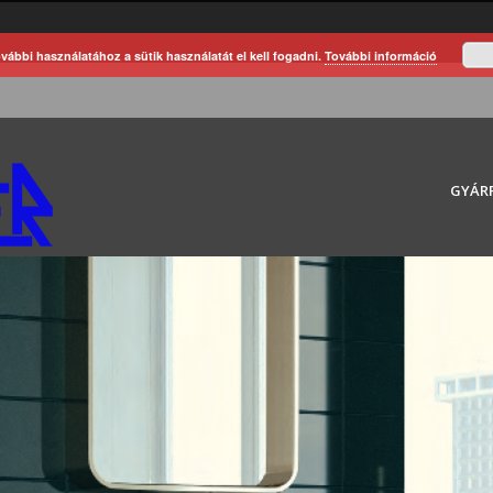
vábbi használatához a sütik használatát el kell fogadni.
További információ
GYÁR