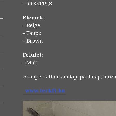
– 59,8×119,8
Elemek:
– Beige
– Taupe
– Brown
Felület:
– Matt
csempe- falburkolólap, padlólap, mozai
www.terkft.hu